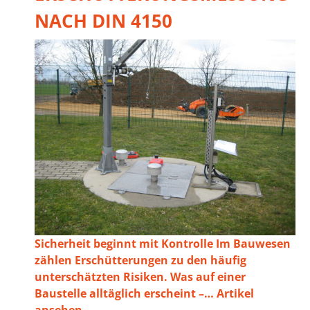
NACH DIN 4150
Sicherheit beginnt mit Kontrolle Im Bauwesen
zählen Erschütterungen zu den häufig
unterschätzten Risiken. Was auf einer
Baustelle alltäglich erscheint –…
Artikel