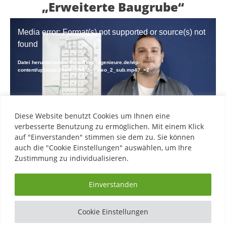
x
„Erweiterte Baugrube“
t
Video-
*
Media error: Format(s) not supported or source(s) not
Player
found
Datei herunterladen: https://kuz-ingenieure.de/wp-
content/uploads/2024/12/KUZ_Video_2_sub.mp4?_=2
Diese Website benutzt Cookies um Ihnen eine
verbesserte Benutzung zu ermöglichen. Mit einem Klick
auf "Einverstanden" stimmen sie dem zu. Sie können
Video Transkript Spezialtiefbau Paket 2
auch die "Cookie Einstellungen" auswählen, um Ihre
„Erweiterte Baugrube“
Zustimmung zu individualisieren.
Einverstanden
© 2026
KUZ INGENIEURE
E-MAIL
TELEFON
TEL:
0332 2278 3847
IMPRESSUM
KONTAKT
Cookie Einstellungen
DATENSCHUTZERKLÄRUNG